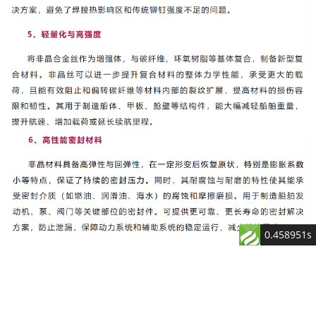
0.458951s