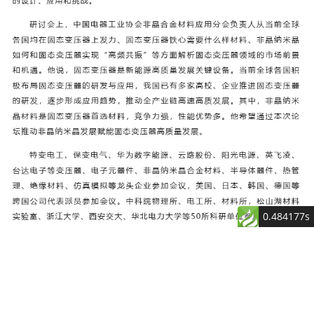
0.484177s